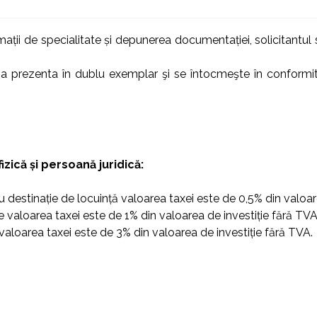
mații de specialitate și depunerea documentației, solicitantul
a prezenta în dublu exemplar şi se întocmeşte în conformi
zică și persoană juridică:
u destinație de locuință valoarea taxei este de 0,5% din valoar
ie valoarea taxei este de 1% din valoarea de investiție fără TVA
valoarea taxei este de 3% din valoarea de investiție fără TVA.