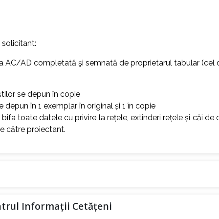
olicitant:
ea AC/AD completată şi semnată de proprietarul tabular (cel c
știlor se depun în copie
se depun în 1 exemplar în original și 1 în copie
 bifa toate datele cu privire la rețele, extinderi rețele și căi d
e către proiectant.
entrul Informații Cetățeni