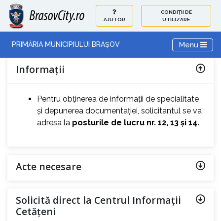
CONDIȚII DE
AJUTOR
UTILIZARE
Toggle navi
Menu
PRIMĂRIA MUNICIPIULUI BRAȘOV
Informații
Pentru obținerea de informații de specialitate
și depunerea documentației, solicitantul se va
adresa la
posturile de lucru nr. 12, 13 și 14.
Acte necesare
Solicită direct la Centrul Informații
Cetățeni