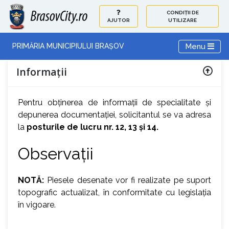
CONDIȚII DE
AJUTOR
UTILIZARE
Toggle navi
Menu
PRIMĂRIA MUNICIPIULUI BRAȘOV
Informații
Pentru obținerea de informații de specialitate și
depunerea documentației, solicitantul se va adresa
la
posturile de lucru nr. 12, 13 și 14.
Observații
NOTĂ:
Piesele desenate vor fi realizate pe suport
topografic actualizat, în conformitate cu legislația
în vigoare.