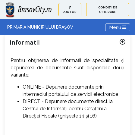
CONDIȚII DE
AJUTOR
UTILIZARE
Toggle navi
Menu
PRIMĂRIA MUNICIPIULUI BRAȘOV
Informatii
Pentru obţinerea de informaţii de specialitate şi
depunerea de documente sunt disponibile două
variante:
ONLINE - Depunere documente prin
intermediul portalului de servicii electronice
DIRECT - Depunere documente direct la
Centrul de Informații pentru Cetățeni al
Direcţiei Fiscale (ghişeele 14 și 16)