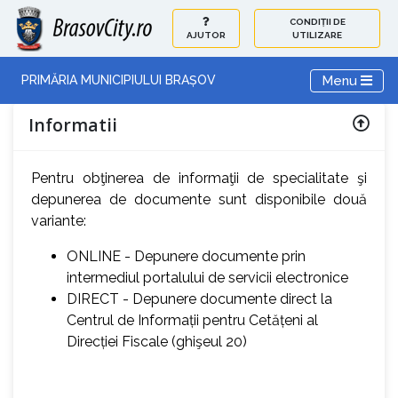
CONDIȚII DE
AJUTOR
UTILIZARE
Toggle navi
Menu
PRIMĂRIA MUNICIPIULUI BRAȘOV
Informatii
Pentru obţinerea de informaţii de specialitate şi
depunerea de documente sunt disponibile două
variante:
ONLINE - Depunere documente prin
intermediul portalului de servicii electronice
DIRECT - Depunere documente direct la
Centrul de Informații pentru Cetățeni al
Direcției Fiscale (ghişeul 20)