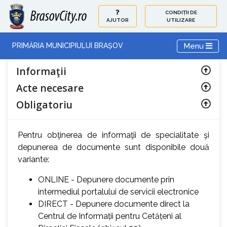
CONDIȚII DE
AJUTOR
UTILIZARE
Toggle navi
Menu
PRIMĂRIA MUNICIPIULUI BRAȘOV
Informaţii
Acte necesare
Obligatoriu
Pentru obţinerea de informaţii de specialitate şi
depunerea de documente sunt disponibile două
variante:
ONLINE - Depunere documente prin
intermediul portalului de servicii electronice
DIRECT - Depunere documente direct la
Centrul de Informații pentru Cetățeni al