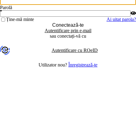
Parolă
Ține-mă minte
Ai uitat parola?
Conecteazǎ-te
Autentificare prin e-mail
sau conectați-vă cu
Autentificare cu ROeID
Utilizator nou?
Înregistreazǎ-te